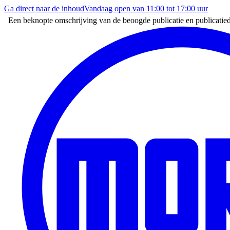
Ga direct naar de inhoud
Vandaag open van
11:00
tot
17:00
uur
Een beknopte omschrijving van de beoogde publicatie en publicati