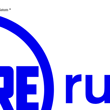
edatum
*