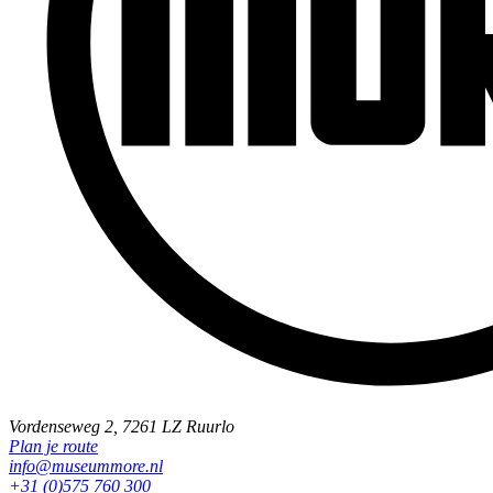
Vordenseweg 2, 7261 LZ Ruurlo
Plan je route
info@museummore.nl
+31 (0)575 760 300